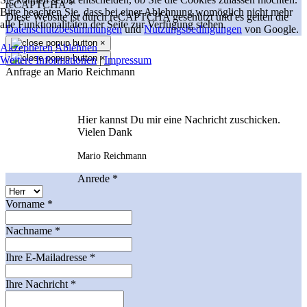
reCAPTCHA
*
Bitte beachten Sie, dass bei einer Ablehnung womöglich nicht mehr
Diese Website ist durch reCAPTCHA geschützt und es gelten die
alle Funktionalitäten der Seite zur Verfügung stehen.
Datenschutzbestimmungen
und
Nutzungsbedingungen
von Google.
×
Akzeptieren
Ablehnen
×
Weitere Informationen
|
Impressum
Anfrage an Mario Reichmann
Hier kannst Du mir eine Nachricht zuschicken.
Vielen Dank
Mario Reichmann
Anrede
*
Vorname
*
Nachname
*
Ihre E-Mailadresse
*
Ihre Nachricht
*