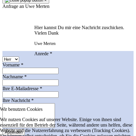
×
Anfrage an Uwe Merten
Hier kannst Du mir eine Nachricht zuschicken.
Vielen Dank
Uwe Merten
Anrede
*
Vorname
*
Nachname
*
Ihre E-Mailadresse
*
Ihre Nachricht
*
Wir benutzen Cookies
Wir nutzen Cookies auf unserer Website. Einige von ihnen sind
essenziell für den Betrieb der Seite, während andere uns helfen, diese
Website und die Nutzererfahrung zu verbessern (Tracking Cookies).
Absenden
Sie können selbst entscheiden, ob Sie die Cookies zulassen möchten.